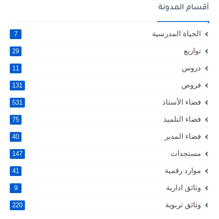
أقسام المدونة
الحياة المدرسية
7
توازيع
29
دروس
11
فروض
131
فضاء الأستاذ
531
فضاء التلميذ
75
فضاء المدير
40
مستجدات
147
موارد رقمية
41
وثائق ادارية
9
وثائق تربوية
220