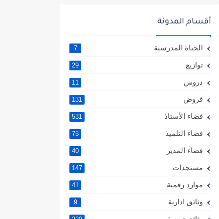
أقسام المدونة
الحياة المدرسية
7
توازيع
29
دروس
11
فروض
131
فضاء الأستاذ
531
فضاء التلميذ
75
فضاء المدير
40
مستجدات
147
موارد رقمية
41
وثائق ادارية
9
وثائق تربوية