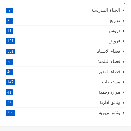
الحياة المدرسية
7
توازيع
29
دروس
11
فروض
131
فضاء الأستاذ
531
فضاء التلميذ
75
فضاء المدير
40
مستجدات
147
موارد رقمية
41
وثائق ادارية
9
وثائق تربوية
220