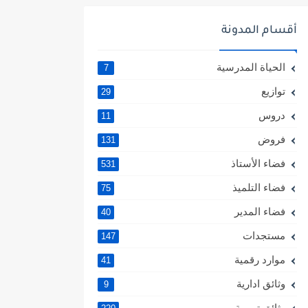
أقسام المدونة
الحياة المدرسية
7
توازيع
29
دروس
11
فروض
131
فضاء الأستاذ
531
فضاء التلميذ
75
فضاء المدير
40
مستجدات
147
موارد رقمية
41
وثائق ادارية
9
وثائق تربوية