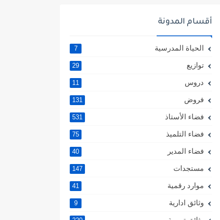
أقسام المدونة
الحياة المدرسية
7
توازيع
29
دروس
11
فروض
131
فضاء الأستاذ
531
فضاء التلميذ
75
فضاء المدير
40
مستجدات
147
موارد رقمية
41
وثائق ادارية
9
وثائق تربوية