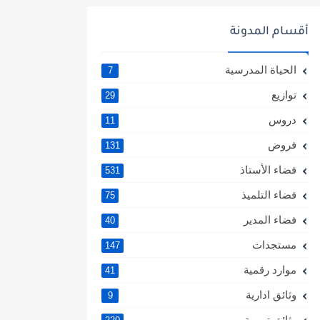
أقسام المدونة
الحياة المدرسية
7
توازيع
29
دروس
11
فروض
131
فضاء الأستاذ
531
فضاء التلميذ
75
فضاء المدير
40
مستجدات
147
موارد رقمية
41
وثائق ادارية
9
وثائق تربوية