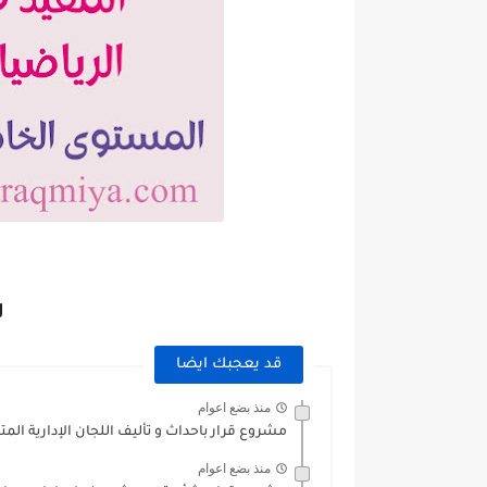
ل
قد يعجبك ايضا
منذ بضع اعوام
مشروع قرار باحداث و تأليف اللجان الإدارية المت
منذ بضع اعوام