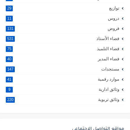
توازيع
29
دروس
11
فروض
131
فضاء الأستاذ
531
فضاء التلميذ
75
فضاء المدير
40
مستجدات
147
موارد رقمية
41
وثائق ادارية
9
وثائق تربوية
220
مواقع التواصل الإجتماعي