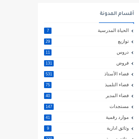
أقسام المدونة
الحياة المدرسية
7
توازيع
29
دروس
11
فروض
131
فضاء الأستاذ
531
فضاء التلميذ
75
فضاء المدير
40
مستجدات
147
موارد رقمية
41
وثائق ادارية
9
وثائق تربوية