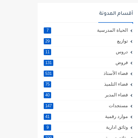
أقسام المدونة
الحياة المدرسية
7
توازيع
29
دروس
11
فروض
131
فضاء الأستاذ
531
فضاء التلميذ
75
فضاء المدير
40
مستجدات
147
موارد رقمية
41
وثائق ادارية
9
وثائق تربوية