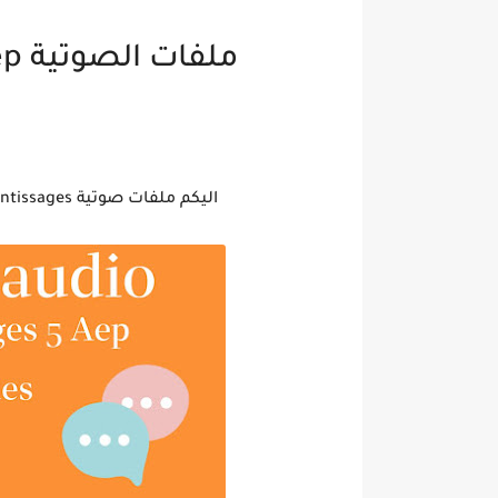
ملفات الصوتية mes apprentissages 5 aep
اليكم ملفات صوتية les pistes audio mes apprentissages المستوى الثالث