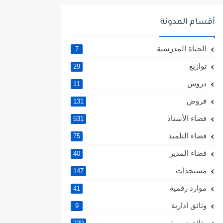
أقسام المدونة
الحياة المدرسية
7
توازيع
29
دروس
11
فروض
131
فضاء الأستاذ
531
فضاء التلميذ
75
فضاء المدير
40
مستجدات
147
موارد رقمية
41
وثائق ادارية
9
وثائق تربوية