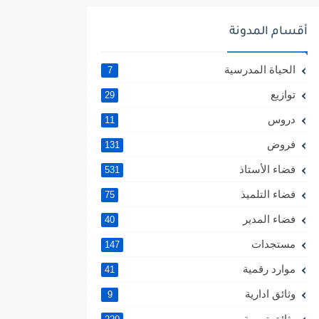
أقسام المدونة
الحياة المدرسية
7
توازيع
29
دروس
11
فروض
131
فضاء الأستاذ
531
فضاء التلميذ
75
فضاء المدير
40
مستجدات
147
موارد رقمية
41
وثائق ادارية
9
وثائق تربوية