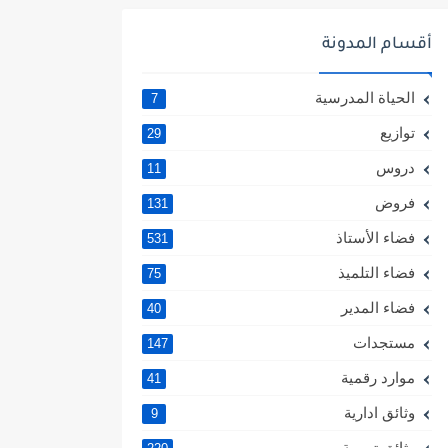
أقسام المدونة
الحياة المدرسية
7
توازيع
29
دروس
11
فروض
131
فضاء الأستاذ
531
فضاء التلميذ
75
فضاء المدير
40
مستجدات
147
موارد رقمية
41
وثائق ادارية
9
وثائق تربوية