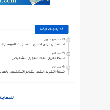
قد يعجبك ايضا
منذ بضع شهور
استعمال الزمن لجميع المستويات الموسم الدراسي 027
منذ عام
شبكة تفريغ النقط التقويم التشخيصي
منذ عام
شبكة التفييء النقط التقويم التشخيصي بالعربي
للمعاينة