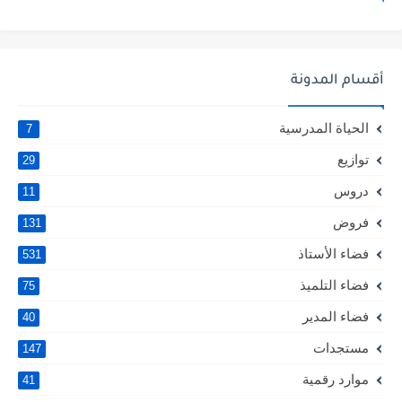
أقسام المدونة
الحياة المدرسية
7
توازيع
29
دروس
11
فروض
131
فضاء الأستاذ
531
فضاء التلميذ
75
فضاء المدير
40
مستجدات
147
موارد رقمية
41