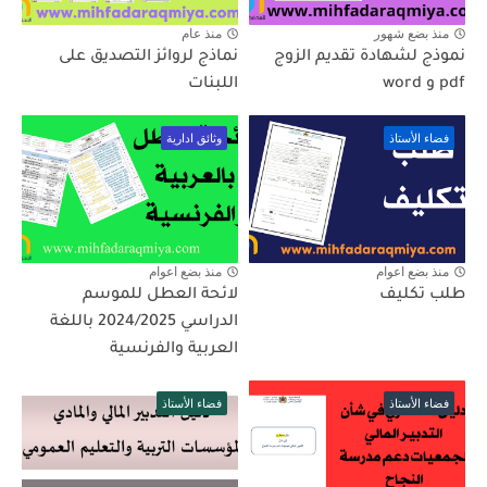
منذ بضع شهور
منذ عام
نموذج لشهادة تقديم الزوج
نماذج لروائز التصديق على
pdf و word
اللبنات
فضاء الأستاذ
وثائق ادارية
منذ بضع اعوام
منذ بضع اعوام
طلب تكليف
لائحة العطل للموسم
الدراسي 2024/2025 باللغة
العربية والفرنسية
فضاء الأستاذ
فضاء الأستاذ