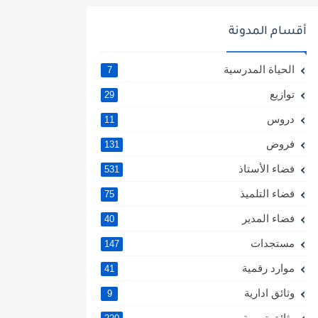
أقسام المدونة
الحياة المدرسية
7
توازيع
29
دروس
11
فروض
131
فضاء الأستاذ
531
فضاء التلميذ
75
فضاء المدير
40
مستجدات
147
موارد رقمية
41
وثائق ادارية
9
وثائق تربوية