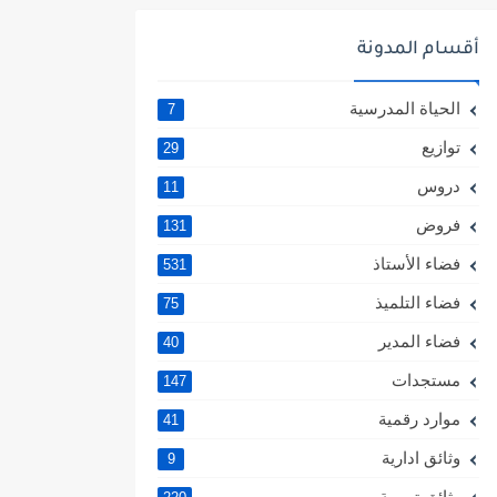
أقسام المدونة
الحياة المدرسية
7
توازيع
29
دروس
11
فروض
131
فضاء الأستاذ
531
فضاء التلميذ
75
فضاء المدير
40
مستجدات
147
موارد رقمية
41
وثائق ادارية
9
وثائق تربوية