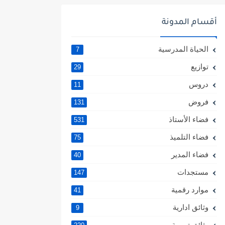
أقسام المدونة
الحياة المدرسية
7
توازيع
29
دروس
11
فروض
131
فضاء الأستاذ
531
فضاء التلميذ
75
فضاء المدير
40
مستجدات
147
موارد رقمية
41
وثائق ادارية
9
وثائق تربوية