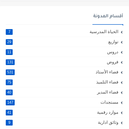
أقسام المدونة
الحياة المدرسية
7
توازيع
29
دروس
11
فروض
131
فضاء الأستاذ
531
فضاء التلميذ
75
فضاء المدير
40
مستجدات
147
موارد رقمية
41
وثائق ادارية
9