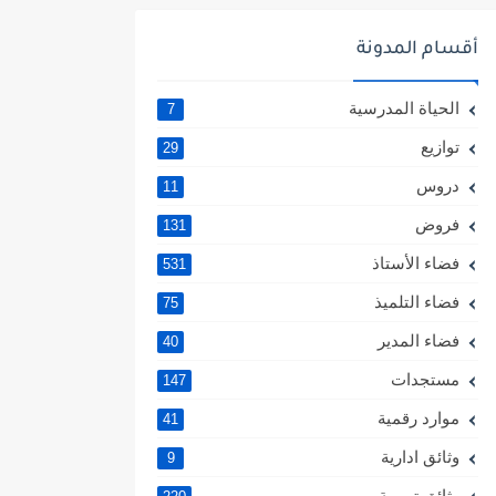
أقسام المدونة
الحياة المدرسية
7
توازيع
29
دروس
11
فروض
131
فضاء الأستاذ
531
فضاء التلميذ
75
فضاء المدير
40
مستجدات
147
موارد رقمية
41
وثائق ادارية
9
وثائق تربوية