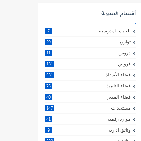
أقسام المدونة
الحياة المدرسية
7
توازيع
29
دروس
11
فروض
131
فضاء الأستاذ
531
فضاء التلميذ
75
فضاء المدير
40
مستجدات
147
موارد رقمية
41
وثائق ادارية
9
وثائق تربوية