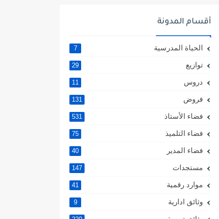
أقسام المدونة
الحياة المدرسية
7
توازيع
29
دروس
11
فروض
131
فضاء الأستاذ
531
فضاء التلميذ
75
فضاء المدير
40
مستجدات
147
موارد رقمية
41
وثائق ادارية
9
وثائق تربوية