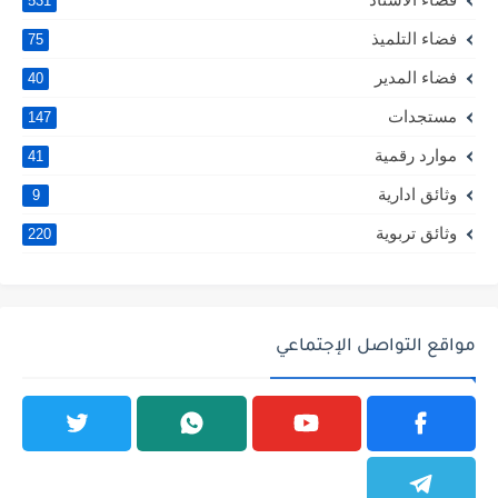
531
فضاء التلميذ
75
فضاء المدير
40
مستجدات
147
موارد رقمية
41
وثائق ادارية
9
وثائق تربوية
220
مواقع التواصل الإجتماعي